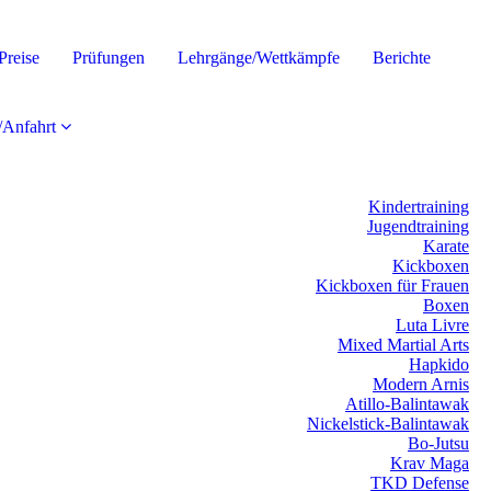
Preise
Prüfungen
Lehrgänge/Wettkämpfe
Berichte
/Anfahrt
Kindertraining
Jugendtraining
Karate
Kickboxen
Kickboxen für Frauen
Boxen
Luta Livre
Mixed Martial Arts
Hapkido
Modern Arnis
Atillo-Balintawak
Nickelstick-Balintawak
Bo-Jutsu
Krav Maga
TKD Defense