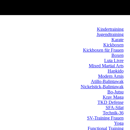
Kindertraining
Jugendtraining
Karate
Kickboxen
Kickboxen für Frauen
Boxen
Luta Livre
Mixed Martial Arts
Hapkido
Modern Arnis
Atillo-Balintawak
Nickelstick-Balintawak
Bo-Jutsu
Krav Maga
TKD Defense
SFA-Silat
Technik-36
SV-Training Frauen
Yoga
Functional Training